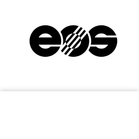
El poder infinito de la luz
concentrado en un haz láser